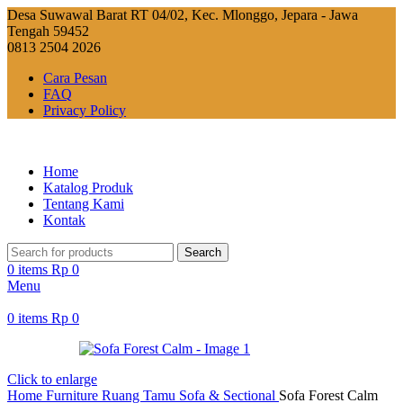
Desa Suwawal Barat RT 04/02, Kec. Mlonggo, Jepara - Jawa
Tengah 59452
0813 2504 2026
Cara Pesan
FAQ
Privacy Policy
Home
Katalog Produk
Tentang Kami
Kontak
Search
0
items
Rp
0
Menu
0
items
Rp
0
Click to enlarge
Home
Furniture Ruang Tamu
Sofa & Sectional
Sofa Forest Calm