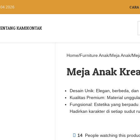
CARA
504 2026
TENTANG KAMI
KONTAK
Home
Furniture Anak
Meja Anak
Mej
Meja Anak Krea
Desain Unik: Elegan, berbeda, dan pe
Kualitas Premium: Material unggul
Fungsional: Estetika yang berpad
Hadirkan karakter di setiap sudut
14
People watching this produ