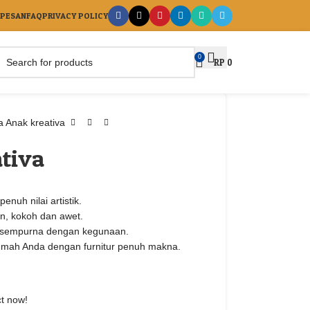
 PESAN
FAQ
PRIVACY POLICY
0
RP
0
a Anak kreativa
tiva
nuh nilai artistik.
an, kokoh dan awet.
u sempurna dengan kegunaan.
 rumah Anda dengan furnitur penuh makna.
ct now!