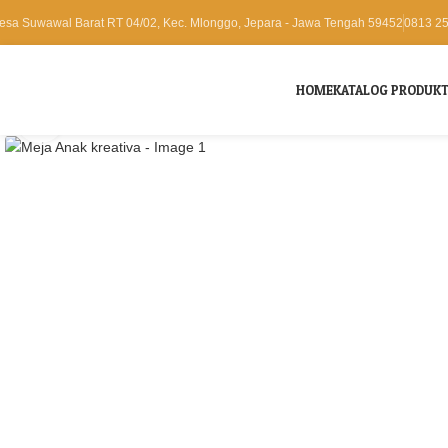
esa Suwawal Barat RT 04/02, Kec. Mlonggo, Jepara - Jawa Tengah 59452
0813 2
HOME
KATALOG PRODUK
Click to enlarge