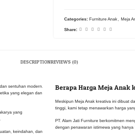
Categories:
Furniture Anak
,
Meja A
Share:
DESCRIPTION
REVIEWS (0)
Berapa Harga Meja Anak k
 dan sentuhan modern.
tetika yang elegan dan
Meskipun Meja Anak kreativa ini dibuat dar
tinggi, kami tetap menawarkan harga yan
hakarya yang
.
PT. Alam Jati Furniture berkomitmen me
dengan penawaran istimewa yang hanya be
kuatan, keindahan, dan