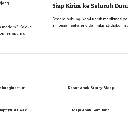
njang.
Siap Kirim ke Seluruh Duni
Segera hubungi kami untuk menikmati pe
ini. pesan sekarang dan nikmati diskon is
is modern? Koleksi
moni sempurna.
k Imaginarium
Kasur Anak Starry Sleep
HappyKid Desk
Meja Anak Gemilang